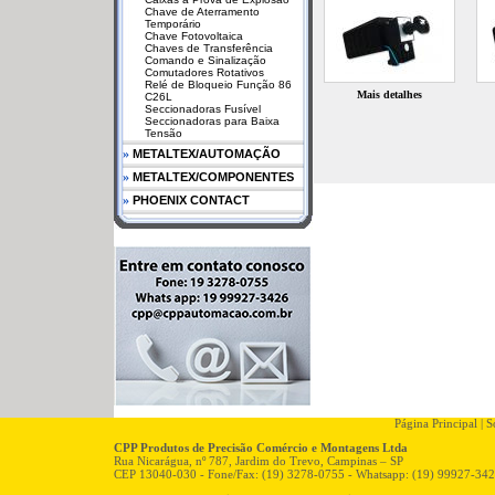
Chave de Aterramento
Temporário
Chave Fotovoltaica
Chaves de Transferência
Comando e Sinalização
Comutadores Rotativos
Relé de Bloqueio Função 86
Mais detalhes
C26L
Seccionadoras Fusível
Seccionadoras para Baixa
Tensão
»
METALTEX/AUTOMAÇÃO
»
METALTEX/COMPONENTES
»
PHOENIX CONTACT
Página Principal
|
So
CPP Produtos de Precisão Comércio e Montagens Ltda
Rua Nicarágua, nº 787, Jardim do Trevo, Campinas – SP
CEP 13040-030 - Fone/Fax: (19) 3278-0755 - Whatsapp: (19) 99927-34