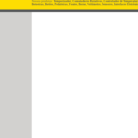
Nossos produtos:
Temporizador
,
Comutadores Rotativos
,
Controlador de Temperatur
Botoeiras
,
Botões
,
Pedaleiras
,
Fontes
,
Borne
,
Voltímetro
,
Sensores
,
Interfaces Eletrôni