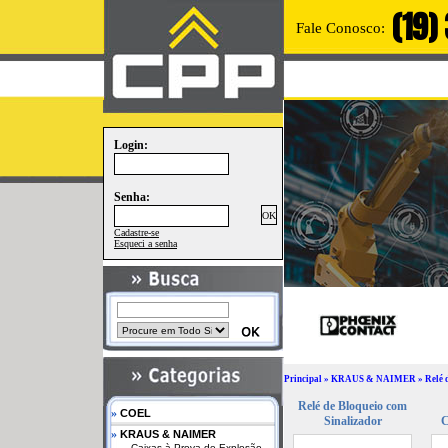
(19)
Fale Conosco:
Login:
Senha:
Cadastre-se
Esqueci a senha
Principal
»
KRAUS & NAIMER
»
Relé 
Relé de Bloqueio com
»
COEL
Sinalizador
C
»
KRAUS & NAIMER
Caixas à Prova de Explosão