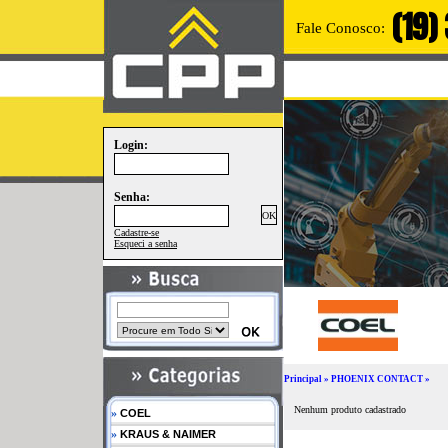
(19)
Fale Conosco:
Login:
Senha:
Cadastre-se
Esqueci a senha
Principal
»
PHOENIX CONTACT
»
Nenhum produto cadastrado
»
COEL
»
KRAUS & NAIMER