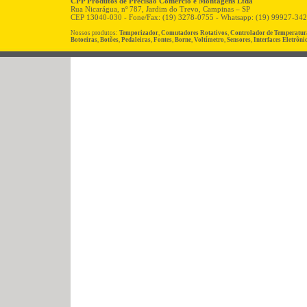
CPP Produtos de Precisão Comércio e Montagens Ltda
Rua Nicarágua, nº 787, Jardim do Trevo, Campinas – SP
CEP 13040-030 - Fone/Fax: (19) 3278-0755 - Whatsapp: (19) 99927-34
Nossos produtos:
Temporizador
,
Comutadores Rotativos
,
Controlador de Temperatur
Botoeiras
,
Botões
,
Pedaleiras
,
Fontes
,
Borne
,
Voltímetro
,
Sensores
,
Interfaces Eletrôni