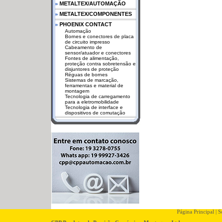
»
METALTEX/AUTOMAÇÃO
»
METALTEX/COMPONENTES
»
PHOENIX CONTACT
Automação
Bornes e conectores de placa
de circuito impresso
Cabeamento de
sensor/atuador e conectores
Fontes de alimentação,
proteção contra sobretensão e
disjuntores de proteção
Réguas de bornes
Sistemas de marcação,
ferramentas e material de
montagem
Tecnologia de carregamento
para a eletromobilidade
Tecnologia de interface e
dispositivos de comutação
Página Principal
|
So