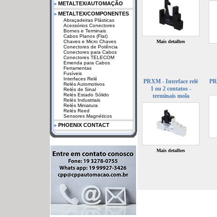
»
METALTEX/AUTOMAÇÃO
»
METALTEX/COMPONENTES
Abraçadeiras Plásticas
Acessórios Conectores
Bornes e Terminais
Cabos Planos (Flat)
Chaves e Micro Chaves
Mais detalhes
Conectores de Potência
Conectores para Cabos
Conectores TELECOM
Emenda para Cabos
Ferramentas
Fusíveis
Interfaces Relé
PRXM - Interface relé
PRY
Relés Automotivos
1 ou 2 contatos -
Relés de Sinal
Relés Estado Sólido
terminais mola
Relés Industriais
Relés Miniatura
Relés Reed
Sensores Magnéticos
»
PHOENIX CONTACT
Mais detalhes