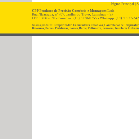
Página Principal
|
So
CPP Produtos de Precisão Comércio e Montagens Ltda
Rua Nicarágua, nº 787, Jardim do Trevo, Campinas – SP
CEP 13040-030 - Fone/Fax: (19) 3278-0755 - Whatsapp: (19) 99927-34
Nossos produtos:
Temporizador
,
Comutadores Rotativos
,
Controlador de Temperatur
Botoeiras
,
Botões
,
Pedaleiras
,
Fontes
,
Borne
,
Voltímetro
,
Sensores
,
Interfaces Eletrôni