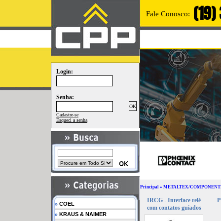
(19)
Fale Conosco:
Login:
Senha:
Cadastre-se
Esqueci a senha
Principal
»
METALTEX/COMPONENT
IRCG - Interface relé
P
»
COEL
com contatos guiados
»
KRAUS & NAIMER