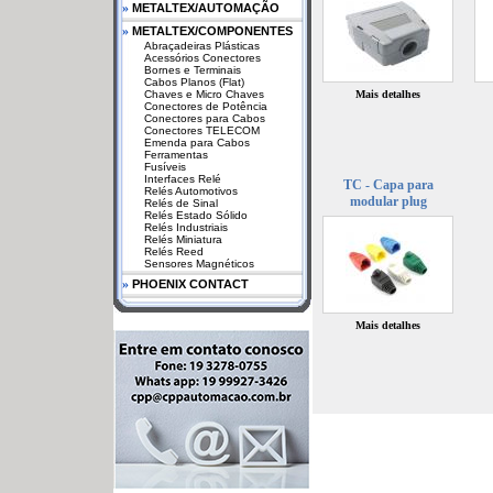
»
METALTEX/AUTOMAÇÃO
»
METALTEX/COMPONENTES
Abraçadeiras Plásticas
Acessórios Conectores
Bornes e Terminais
Cabos Planos (Flat)
Chaves e Micro Chaves
Mais detalhes
Conectores de Potência
Conectores para Cabos
Conectores TELECOM
Emenda para Cabos
Ferramentas
Fusíveis
Interfaces Relé
TC - Capa para
Relés Automotivos
modular plug
Relés de Sinal
Relés Estado Sólido
Relés Industriais
Relés Miniatura
Relés Reed
Sensores Magnéticos
»
PHOENIX CONTACT
Mais detalhes