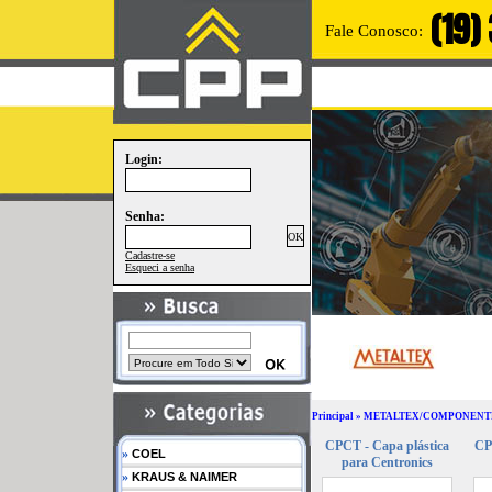
(19)
Fale Conosco:
Login:
Senha:
Cadastre-se
Esqueci a senha
Principal
»
METALTEX/COMPONENT
CPCT - Capa plástica
CP
»
COEL
para Centronics
»
KRAUS & NAIMER