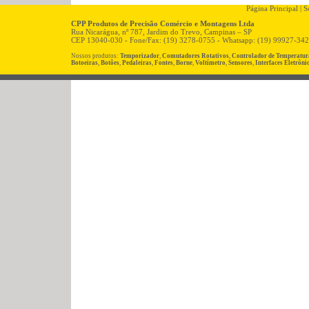
Página Principal
|
So
CPP Produtos de Precisão Comércio e Montagens Ltda
Rua Nicarágua, nº 787, Jardim do Trevo, Campinas – SP
CEP 13040-030 - Fone/Fax: (19) 3278-0755 - Whatsapp: (19) 99927-34
Nossos produtos:
Temporizador
,
Comutadores Rotativos
,
Controlador de Temperatur
Botoeiras
,
Botões
,
Pedaleiras
,
Fontes
,
Borne
,
Voltímetro
,
Sensores
,
Interfaces Eletrôni