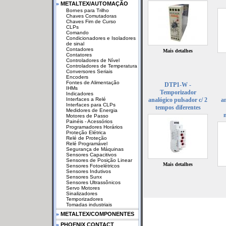
»
METALTEX/AUTOMAÇÃO
Bornes para Trilho
Chaves Comutadoras
Chaves Fim de Curso
CLPs
Comando
Condicionadores e Isoladores
de sinal
Contadores
Mais detalhes
Contatores
Controladores de Nível
Controladores de Temperatura
Conversores Seriais
Encoders
Fontes de Alimentação
DTP1-W -
IHMs
Temporizador
Indicadores
Interfaces a Relé
analógico pulsador c/ 2
a
Interfaces para CLPs
tempos diferentes
Medidores de Energia
m
Motores de Passo
Painéis - Acessórios
Programadores Horários
Proteção Elétrica
Relé de Proteção
Relé Programável
Segurança de Máquinas
Sensores Capacitivos
Sensores de Posição Linear
Mais detalhes
Sensores Fotoelétricos
Sensores Indutivos
Sensores Sunx
Sensores Ultrassônicos
Servo Motores
Sinalizadores
Temporizadores
Tomadas industriais
»
METALTEX/COMPONENTES
»
PHOENIX CONTACT