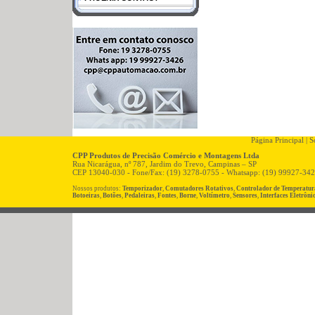
Página Principal
|
So
CPP Produtos de Precisão Comércio e Montagens Ltda
Rua Nicarágua, nº 787, Jardim do Trevo, Campinas – SP
CEP 13040-030 - Fone/Fax: (19) 3278-0755 - Whatsapp: (19) 99927-34
Nossos produtos:
Temporizador
,
Comutadores Rotativos
,
Controlador de Temperatur
Botoeiras
,
Botões
,
Pedaleiras
,
Fontes
,
Borne
,
Voltímetro
,
Sensores
,
Interfaces Eletrôni