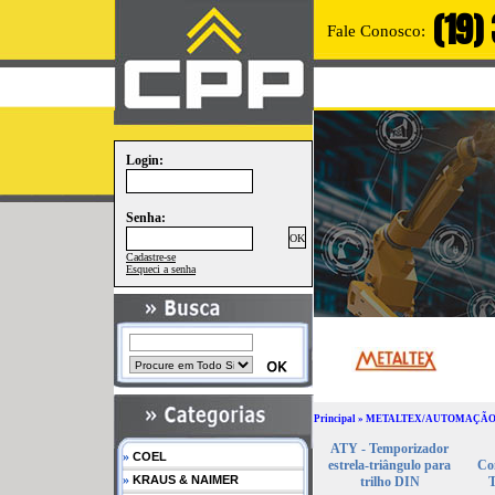
(19)
Fale Conosco:
Login:
Senha:
Cadastre-se
Esqueci a senha
Principal
»
METALTEX/AUTOMAÇÃ
ATY - Temporizador
»
COEL
estrela-triângulo para
Co
»
KRAUS & NAIMER
trilho DIN
T