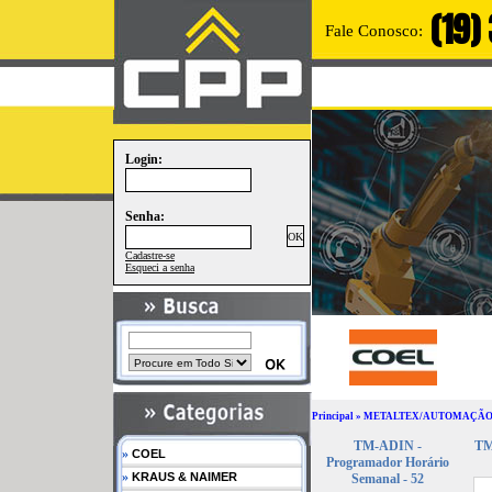
(19)
Fale Conosco:
Login:
Senha:
Cadastre-se
Esqueci a senha
Principal
»
METALTEX/AUTOMAÇÃ
TM-ADIN -
TM
»
COEL
Programador Horário
»
KRAUS & NAIMER
Semanal - 52