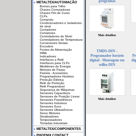
programas
»
METALTEX/AUTOMAÇÃO
Bornes para Trilho
Chaves Comutadoras
Chaves Fim de Curso
CLPs
Comando
Condicionadores e Isoladores
de sinal
Contadores
Contatores
Mais detalhes
Controladores de Nível
Controladores de Temperatura
Conversores Seriais
Encoders
Fontes de Alimentação
TMDS-DIN -
IHMs
Programador horário
Pr
Indicadores
Interfaces a Relé
digital - Montagem em
di
Interfaces para CLPs
trilho DIN
Medidores de Energia
Motores de Passo
Painéis - Acessórios
Programadores Horários
Proteção Elétrica
Relé de Proteção
Relé Programável
Segurança de Máquinas
Sensores Capacitivos
Sensores de Posição Linear
Mais detalhes
Sensores Fotoelétricos
Sensores Indutivos
Sensores Sunx
Sensores Ultrassônicos
Servo Motores
Sinalizadores
Temporizadores
Tomadas industriais
»
METALTEX/COMPONENTES
»
PHOENIX CONTACT