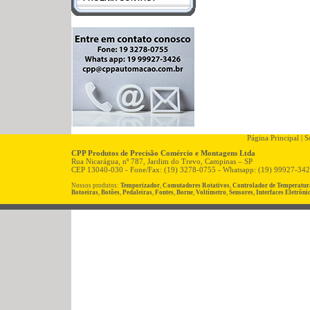
Página Principal
|
So
CPP Produtos de Precisão Comércio e Montagens Ltda
Rua Nicarágua, nº 787, Jardim do Trevo, Campinas – SP
CEP 13040-030 - Fone/Fax: (19) 3278-0755 - Whatsapp: (19) 99927-34
Nossos produtos:
Temporizador
,
Comutadores Rotativos
,
Controlador de Temperatur
Botoeiras
,
Botões
,
Pedaleiras
,
Fontes
,
Borne
,
Voltímetro
,
Sensores
,
Interfaces Eletrôni